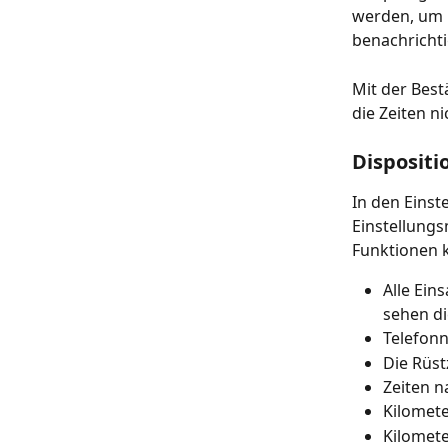
werden, um b
benachrichti
Mit der Best
die Zeiten n
Dispositi
In den Einst
Einstellung
Funktionen k
Alle Ein
sehen di
Telefon
Die Rüst
Zeiten n
Kilomete
Kilomet