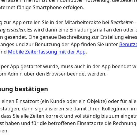
t erfassen. Hierfür ist kein Computer notwendig, die Zeiter
nternet-fähige Smartphone erfolgen.
 zur App erteilen Sie in der Mitarbeiterakte bei 
Bearbeiten -
g erstellen
. Es wird dann eine Einladungsmail an den oder d
in gesendet. Eine genaue Beschreibung zur Erstellung eines
anges und zur Benutzung der App finden Sie unter 
Benutz
und 
Mobile Zeiterfassung mit der App
.
ie per App gestartet wurde, muss auch in der App beendet w
vom Admin über den Browser beendet werden.
sung bestätigen
 einen Einsatzort (ein Kunde oder ein Objekte) oder für alle
estätigen, dann signalisieren Sie damit Ihren KollegInnen im
 dass Sie alle Zeiten korrekt und vollständig bis zum einge
t haben und für die betroffenen Einsatzorte die Rechnunge
nen.