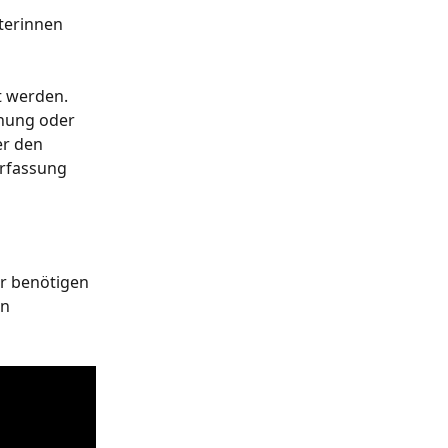
terinnen 
t werden. 
anung oder 
er den 
rfassung 
r benötigen 
n 