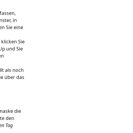
fassen, 
ster, in 
n Sie eine 
klicken Sie 
Up und Sie 
en 
lt als noch 
ie über das 
maske die 
te den 
sen Tag 