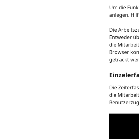
Um die Funkt
anlegen. Hilf
Die Arbeitsz
Entweder übe
die Mitarbei
Browser kön
getrackt we
Einzelerf
Die Zeiterfa
die Mitarbei
Benutzerzugä