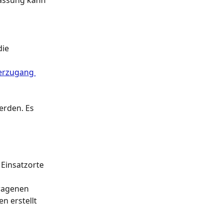
fassung kann 
 
ie 
 
erzugang 
erden. Es 
 Einsatzorte 
 
tragenen 
n erstellt 