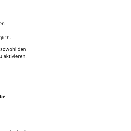
en 
lich.
 sowohl den 
u aktivieren.
be 