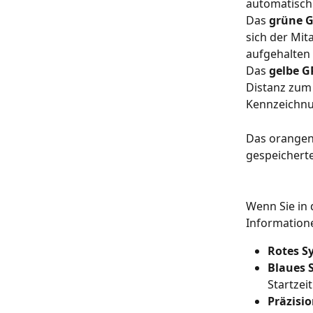
automatisch 
Das 
grüne G
sich der Mit
aufgehalten 
Das 
gelbe G
Distanz zum 
Kennzeichnu
Das orangene
gespeicherte
Wenn Sie in 
Information
Rotes S
Blaues 
Startzei
Präzisi