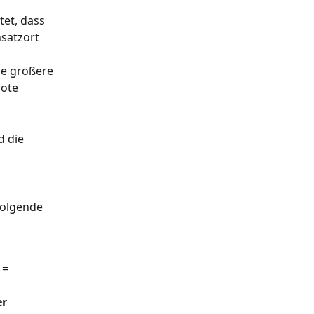
et, dass 
satzort 
ne größere 
ote 
 die 
folgende 
 = 
r 