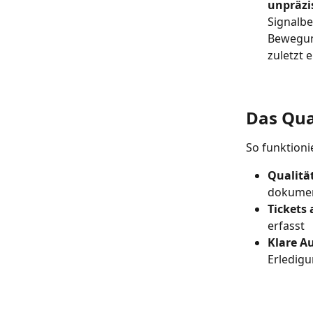
unpräzi
Signalbe
Bewegun
zuletzt 
Das Qu
So funktioni
Qualitä
dokumen
Tickets
erfasst​
Klare A
Erledigu