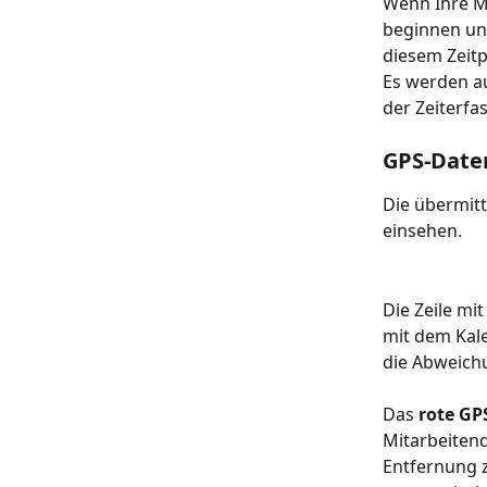
Wenn Ihre Mi
beginnen un
diesem Zeitp
Es werden au
der Zeiterfa
GPS-Date
Die übermitt
einsehen.
Die Zeile mi
mit dem Kale
die Abweich
Das 
rote GP
Mitarbeitend
Entfernung z