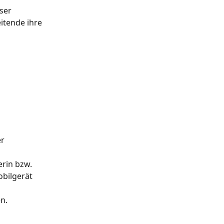
ser 
itende ihre 
 
r 
erin bzw. 
bilgerät 
n.