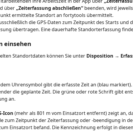
tarbeitenden ihre Arbeitszeit in der App über 
„Zeiterfass
d über 
„Zeiterfassung abschließen“
 beenden, wird jeweils
unkt ermittelte Standort an fortytools übermittelt.
sschließlich die GPS-Daten zum Zeitpunkt des Starts und 
ssung übertragen. Eine dauerhafte Standorterfassung findet
n einsehen
elten Standortdaten können Sie unter 
Disposition → Erfas
t dem Uhrensymbol gibt die erfasste Zeit an (blau markiert). 
nder die geplante Zeit. Die grüne oder rote Schrift gibt en
ung an.
S-Icon
 (mehr als 801 m vom Einsatzort entfernt) zeigt an, da
e zum Zeitpunkt der Zeiterfassung oder -beendigung in deu
um Einsatzort befand. Die Kennzeichnung erfolgt in diesem