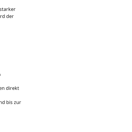
 
starker 
rd der 
 
en direkt 
d bis zur 