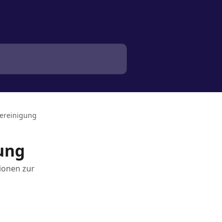
dereinigung
gung
tionen zur