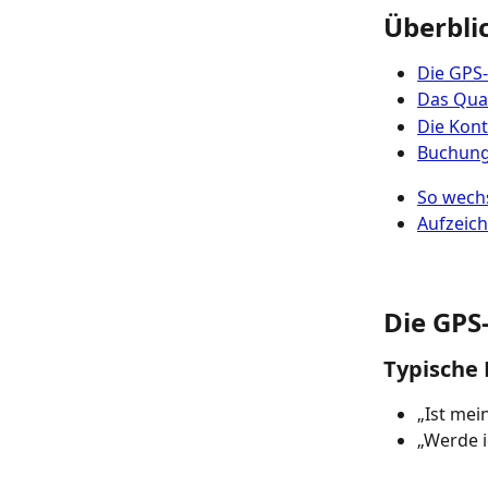
Überbli
Die GPS
Das Qua
Die Kon
Buchung
So wechs
Aufzeic
Die GPS
​Typische
„Ist mein
„Werde i