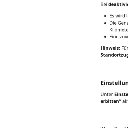
Bei 
deaktiv
Es wird 
Die Gen
Kilomet
Eine zuv
Hinweis:
 Fü
Standortzug
Einstell
Unter 
Einst
erbitten“
 ak