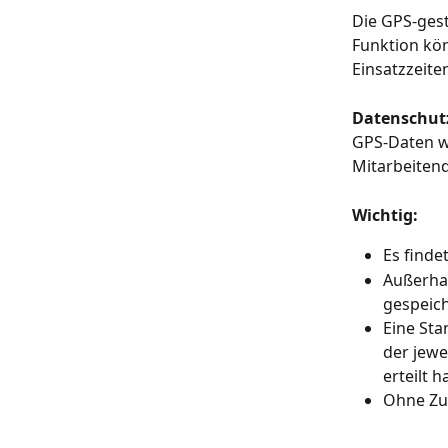
Die GPS-gest
Funktion kön
Einsatzzeite
Datenschut
GPS-Daten we
Mitarbeitend
Wichtig:
Es finde
Außerhal
gespeich
Eine Sta
der jewe
erteilt ha
Ohne Zu