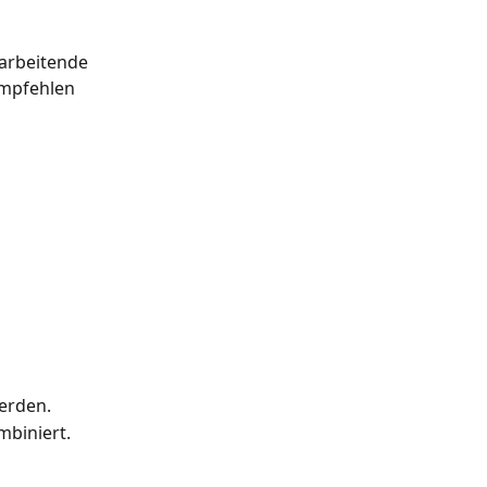
arbeitende 
empfehlen 
erden.
biniert.